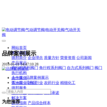
网站首页
品牌案例展示
关于德邦
德邦简介
企业理念
质量方针
荣誉资质
公司新闻
产品展示
2018-01-11 14:47:10
28
直行程系列阀门
角行程系列阀门
自力式系列阀门
阀门
执行机构
上一篇
: 品牌案例展示
合作伙伴
下一篇
: 没有了
炼油行业
冶金行业
农药行业
精细化工
德邦服务
服务行业
德邦服务
德邦承诺
解决方案
为您推荐
选型指南
产品综合样本