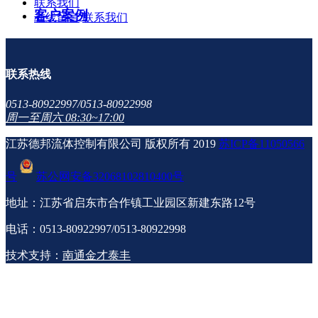
联系我们
客户案例
在线留言
联系我们
联系热线
0513-80922997/0513-80922998
周一至周六 08:30~17:00
江苏德邦流体控制有限公司 版权所有 2019
苏ICP备11050566
号
苏公网安备32068102810400号
地址：江苏省启东市合作镇工业园区新建东路12号
电话：0513-80922997/0513-80922998
技术支持：
南通金才泰丰