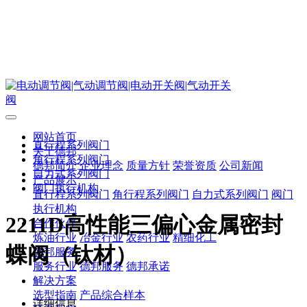
网站首页
直行程系列阀门
关于德邦
角行程系列阀门
德邦简介
企业理念
质量方针
荣誉资质
公司新闻
自力式系列阀门
产品展示
阀门执行机构
直行程系列阀门
角行程系列阀门
自力式系列阀门
阀门
执行机构
2211D高性能三偏心金属密封
合作伙伴
炼油行业
冶金行业
农药行业
精细化工
蝶阀（钛材）
德邦服务
服务行业
德邦服务
德邦承诺
解决方案
选型指南
产品综合样本
详细信息