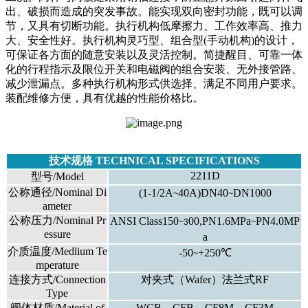
出、破损而造成的突发事故。能实现双向密封功能，既可以调
节，又具有切断功能。执行机构低摩擦力、工作效率高、推力
大、安全性好。执行机构灵巧型、组合型(手动机构)的设计，
可保证各方面的随意安装以及灵活控制。简捷醒目、可靠一体
化的行程指示及限位开关和电磁阀的组合安装、无外接管路、
减少泄漏点。多种执行机构形式供选择、满足不同用户要求。
装配维修方便，具有优越的性能价格比。
技术规格 TECHNICAL SPECIFICATIONS
2211D
型号/Model
公称通径/Nominal Di
(1-1/2A
40A)DN40
DN1000
~
~
ameter
公称压力/Nominal Pr
ANSI Class150
00,PN1.6MPa
PN4.0MP
~3
~
essure
a
介质温度/Medlium Te
-50
+250℃
~
mperature
连接方式/Connection
对夹式（Wafer）法兰式RF
Type
阀体材质/Material of
WCB、CFB、CF8M、CF3M