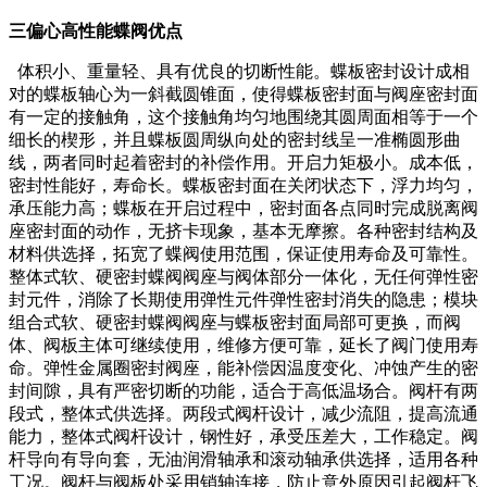
三偏心高性能蝶阀优点
体积小、重量轻、具有优良的切断性能。蝶板密封设计成相
对的蝶板轴心为一斜截圆锥面，使得蝶板密封面与阀座密封面
有一定的接触角，这个接触角均匀地围绕其圆周面相等于一个
细长的楔形，并且蝶板圆周纵向处的密封线呈一准椭圆形曲
线，两者同时起着密封的补偿作用。开启力矩极小。成本低，
密封性能好，寿命长。蝶板密封面在关闭状态下，浮力均匀，
承压能力高；蝶板在开启过程中，密封面各点同时完成脱离阀
座密封面的动作，无挤卡现象，基本无摩擦。各种密封结构及
材料供选择，拓宽了蝶阀使用范围，保证使用寿命及可靠性。
整体式软、硬密封蝶阀阀座与阀体部分一体化，无任何弹性密
封元件，消除了长期使用弹性元件弹性密封消失的隐患；模块
组合式软、硬密封蝶阀阀座与蝶板密封面局部可更换，而阀
体、阀板主体可继续使用，维修方便可靠，延长了阀门使用寿
命。弹性金属圈密封阀座，能补偿因温度变化、冲蚀产生的密
封间隙，具有严密切断的功能，适合于高低温场合。阀杆有两
段式，整体式供选择。两段式阀杆设计，减少流阻，提高流通
能力，整体式阀杆设计，钢性好，承受压差大，工作稳定。阀
杆导向有导向套，无油润滑轴承和滚动轴承供选择，适用各种
工况。阀杆与阀板处采用销轴连接，防止意外原因引起阀杆飞